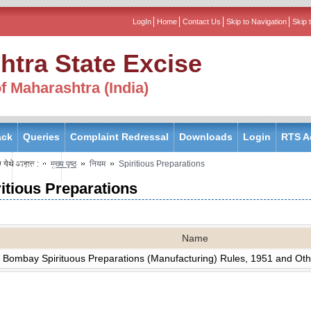
Skip to Navigation
Skip 
htra State Excise
 Maharashtra (India)
ack
Queries
Complaint Redressal
Downloads
Login
RTS A
ा येथे आहात :
मुख्य पृष्ठ
नियम
Spiritious Preparations
ee
Training
ritious Preparations
Name
 Bombay Spirituous Preparations (Manufacturing) Rules, 1951 and Oth