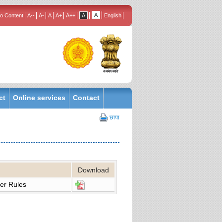
to Content
ct
Online services
Contact
छापा
Download
er Rules